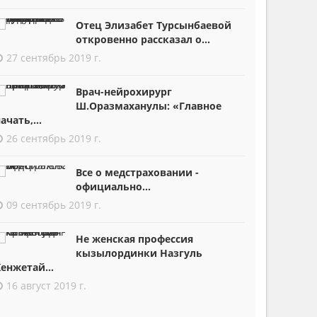
Отец Элизабет Турсынбаевой
откровенно рассказал о...
27 сентябрь 2019 г.
Врач-нейрохирург
Ш.Оразмаханулы: «Главное
ачать,...
26 сентябрь 2019 г.
Все о медстраховании -
официально...
09 сентябрь 2019 г.
Не женская профессия
кызылординки Назгуль
енжетай...
16 август 2019 г.