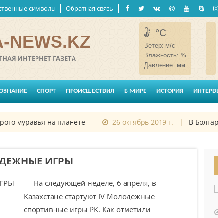
ственные символы
Обратная связь
°C
-NEWS.KZ
Ветер:
м/с
Влажность:
%
НАЯ ИНТЕРНЕТ ГАЗЕТА
Давление:
мм
ОЗНАНИЕ
СПОРТ
ПРОИСШЕСТВИЯ
В МИРЕ
ИСТОРИЯ
ИНТЕРВ
 муравья на планете
26 октябрь 2019 г. |
В Болгарии 
ОДЕЖНЫЕ ИГРЫ
На следующей неделе, 6 апреля, в
Казахстане стартуют IV Молодежные
спортивные игры РК. Как отметили