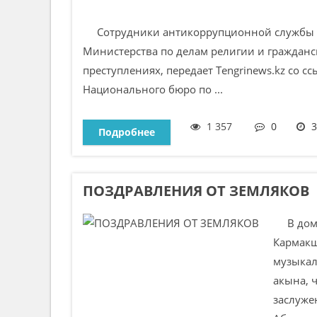
Сотрудники антикоррупционной службы за
Министерства по делам религии и граждан
преступлениях, передает Tengrinews.kz со с
Национального бюро по ...
1 357
0
3
Подробнее
ПОЗДРАВЛЕНИЯ ОТ ЗЕМЛЯКОВ
В доме 
Кармакш
музыкал
акына, 
заслуже