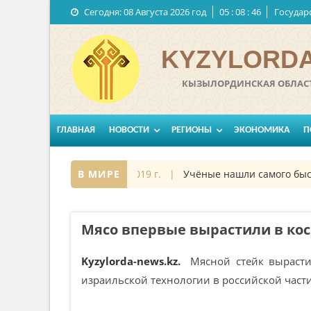
Сегодня:
08 Августа 2026 год
05
:
08
:
46
Государ
KYZYLORDA
КЫЗЫЛОРДИНСКАЯ ОБЛАСТ
ГЛАВНАЯ
НОВОСТИ
РЕГИОНЫ
ЭКОНОМИКА
П
смосе
27 октябрь 2019 г. |
В МИРЕ
Учёные нашли самого быстр
Мясо впервые вырастили в ко
Kyzylorda-news.kz.
Мясной стейк вырасти
израильской технологии в российской част