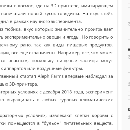
авили в космос, где на 3D-принтере, имитирующем
, напечатали новый кусок говядины. На вкус стейк
одил в рамках научного эксперимента.
из тюбика, вкус которых значительно проигрывает
ть экспериментально овощи и ягоды. Но говорить о
 земному рано, так как виды пищевых продуктов,
н
ии, все еще ограничены. Например, все, что может
тся опасным, поскольку пищевые частицы могут
их аппаратов или воздушные фильтры.
твенный стартап Aleph Farms впервые наблюдал за
ощью 3D-принтера.
аторных условиях с декабря 2018 года, эксперимент
ло выращивать в любых суровых климатических
К
ораторных условиях, извлекают клетки коровы с
ки помещаются в "бульон" питательных веществ,