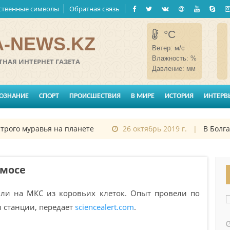
ственные символы
Обратная связь
°C
-NEWS.KZ
Ветер:
м/с
Влажность:
%
НАЯ ИНТЕРНЕТ ГАЗЕТА
Давление:
мм
ОЗНАНИЕ
СПОРТ
ПРОИСШЕСТВИЯ
В МИРЕ
ИСТОРИЯ
ИНТЕРВ
ого муравья на планете
26 октябрь 2019 г. |
В Болгар
смосе
ли на МКС из коровьих клеток. Опыт провели по
и станции, передает
sciencealert.com
.