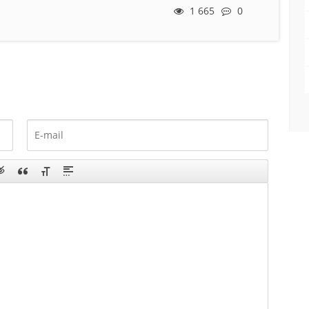
1 665
0