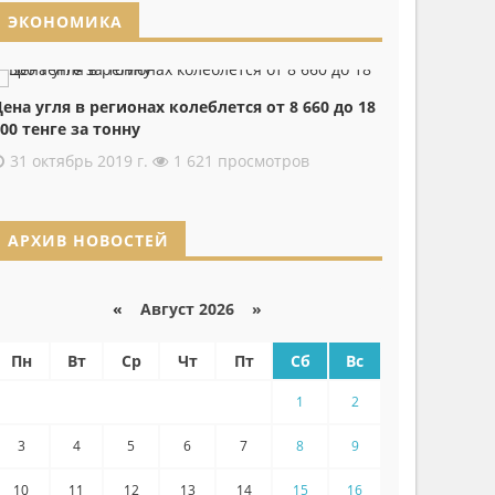
ЭКОНОМИКА
ена угля в регионах колеблется от 8 660 до 18
00 тенге за тонну
31 октябрь 2019 г.
1 621 просмотров
АРХИВ НОВОСТЕЙ
«
Август 2026 »
Пн
Вт
Ср
Чт
Пт
Сб
Вс
1
2
3
4
5
6
7
8
9
10
11
12
13
14
15
16