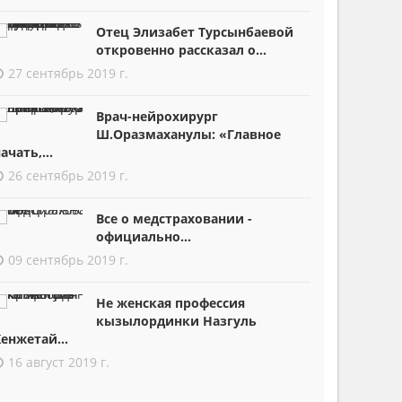
Отец Элизабет Турсынбаевой
откровенно рассказал о...
27 сентябрь 2019 г.
Врач-нейрохирург
Ш.Оразмаханулы: «Главное
ачать,...
26 сентябрь 2019 г.
Все о медстраховании -
официально...
09 сентябрь 2019 г.
Не женская профессия
кызылординки Назгуль
енжетай...
16 август 2019 г.