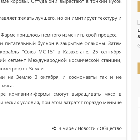
ме коровы. Оттуда они вырастают в тонкий кусок
ставляет желать лучшего, но он имитирует текстуру и
Ц
 Фармс пришлось немного изменить свой процесс.
5
 и питательный бульон в закрытые флаконы. Затем
орабль "Союз МС-15" в Казахстане. 25 сентября
кий сегмент Международной космической станции,
лометров) от Земли.
ми на Землю 3 октября, и космонавты так и не
 мяса.
оре компании-фермы смогут выращивать мясо в
ческих условия, при этом затратят гораздо меньше
В мире / Новости / Общество