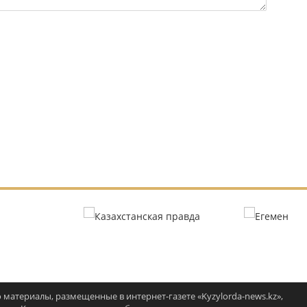
 материалы, размещенные в интернет-газете «Kyzylorda-news.kz»,