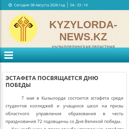
Сегодня:
08 Августа 2026 год
04
:
33
:
15
Государственные символы
Обратная связь
KYZYLORDA-
NEWS.KZ
КЫЗЫЛОРДИНСКАЯ ОБЛАСТНАЯ
ИНТЕРНЕТ ГАЗЕТА
°C
KZ
RU
Ветер:
м/с
Влажность:
%
ЭСТАФЕТА ПОСВЯЩАЕТСЯ ДНЮ
Давление:
мм
ПОБЕДЫ
7 мая в Кызылорде состоится эстафета среди
студентов колледжей и учащихся школ на призы
областного управления образования в честь
празднования 72 годовщины со Дня Великой победы.
Как сообщили в пресс-службе управления, эстафета