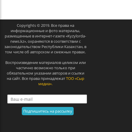
v
t
Copyrights © 2019. Все права на
информационные и фото материалы,
размещенные в интернет-газете «Kyzylorda-
news.kz», охраняются в соответствии с
законодательством Республики Казахстан, в
том числе об авторском и смежных правах.
Воспроизведение материалов целиком или
частично возможно только при
обязательном указании авторов и ссылки
на сайт. Все права принадлежат
ТОО «Сыр
медиа».