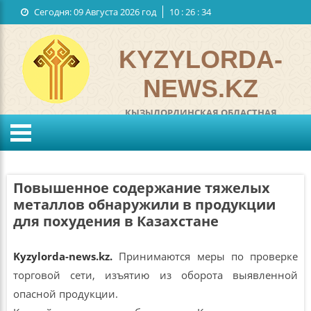
Сегодня:
09 Августа 2026 год
10
:
26
:
35
Государственные символы
Обратная связь
KYZYLORDA-
NEWS.KZ
КЫЗЫЛОРДИНСКАЯ ОБЛАСТНАЯ
ИНТЕРНЕТ ГАЗЕТА
°C
KZ
RU
Ветер:
м/с
Влажность:
%
Повышенное содержание тяжелых
Давление:
мм
металлов обнаружили в продукции
для похудения в Казахстане
Kyzylorda-news.kz.
Принимаются меры по проверке
торговой сети, изъятию из оборота выявленной
опасной продукции.