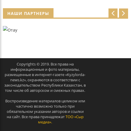
НАШИ ПАРТНЕРЫ
p
n
r
e
e
x
v
t
Copyrights © 2019. Все права на
информационные и фото материалы,
размещенные в интернет-газете «Kyzylorda-
news.kz», охраняются в соответствии с
законодательством Республики Казахстан, в
том числе об авторском и смежных правах.
Воспроизведение материалов целиком или
частично возможно только при
обязательном указании авторов и ссылки
на сайт. Все права принадлежат
ТОО «Сыр
медиа».