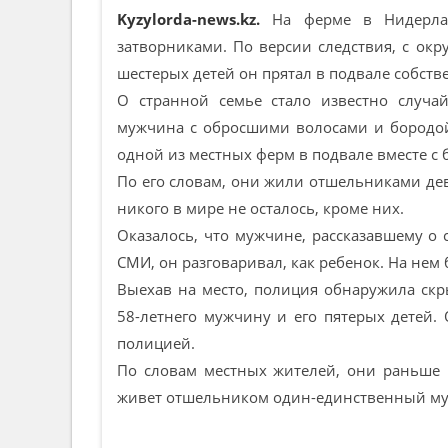
Kyzylorda-news.kz.
На ферме в Нидерлан
затворниками. По версии следствия, с ок
шестерых детей он прятал в подвале собств
О странной семье стало известно случа
мужчина с обросшими волосами и бородой.
одной из местных ферм в подвале вместе с
По его словам, они жили отшельниками девя
никого в мире не осталось, кроме них.
Оказалось, что мужчине, рассказавшему о 
СМИ, он разговаривал, как ребенок. На нем
Выехав на место, полиция обнаружила скр
58-летнего мужчину и его пятерых детей. 
полицией.
По словам местных жителей, они раньше н
живет отшельником один-единственный мужч