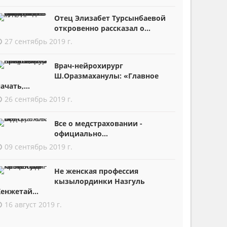
Отец Элизабет Турсынбаевой
откровенно рассказал о...
27 сентябрь 2019 г.
Врач-нейрохирург
Ш.Оразмаханулы: «Главное
ачать,...
26 сентябрь 2019 г.
Все о медстраховании -
официально...
09 сентябрь 2019 г.
Не женская профессия
кызылординки Назгуль
енжетай...
16 август 2019 г.