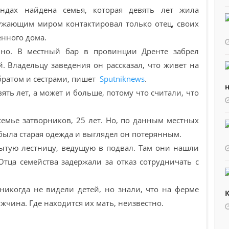
дах найдена семья, которая девять лет жила
ружающим миром контактировал только отец, своих
енного дома.
йно. В местный бар в провинции Дренте забрел
 Владельцу заведения он рассказал, что живет на
 братом и сестрами, пишет
Sputniknews
.
н
ть лет, а может и больше, потому что считали, что
семье затворников, 25 лет. Но, по данным местных
 была старая одежда и выглядел он потерянным.
ытую лестницу, ведущую в подвал. Там они нашли
Отца семейства задержали за отказ сотрудничать с
икогда не видели детей, но знали, что на ферме
К
ина. Где находится их мать, неизвестно.