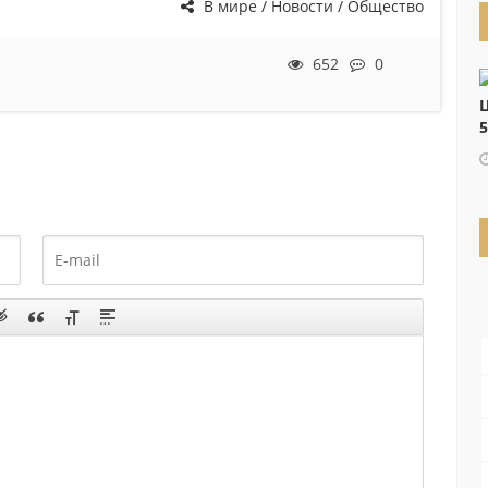
В мире / Новости / Общество
652
0
Ц
5