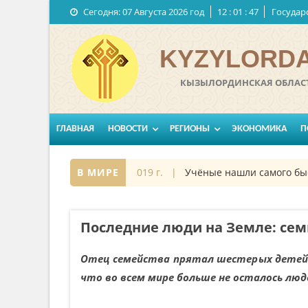
Сегодня:
07 Августа 2026 год
12
:
01
:
48
Государ
KYZYLORDA
КЫЗЫЛОРДИНСКАЯ ОБЛАСТ
ГЛАВНАЯ
НОВОСТИ
РЕГИОНЫ
ЭКОНОМИКА
П
осмосе
27 октябрь 2019 г. |
В МИРЕ
Учёные нашли самого быст
Последние люди на Земле: семь
Отец семейства прятал шестерых детей в
что во всем мире больше не осталось люд