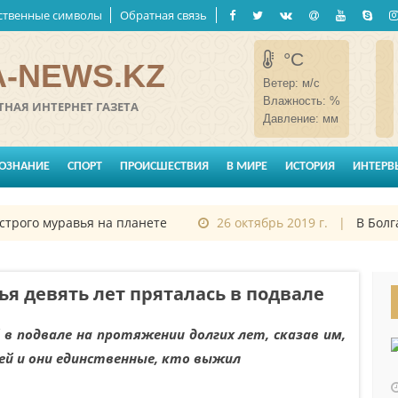
ственные символы
Обратная связь
°C
-NEWS.KZ
Ветер:
м/с
Влажность:
%
НАЯ ИНТЕРНЕТ ГАЗЕТА
Давление:
мм
ОЗНАНИЕ
СПОРТ
ПРОИСШЕСТВИЯ
В МИРЕ
ИСТОРИЯ
ИНТЕРВ
рого муравья на планете
26 октябрь 2019 г. |
В Болга
я девять лет пряталась в подвале
 подвале на протяжении долгих лет, сказав им,
ей и они единственные, кто выжил