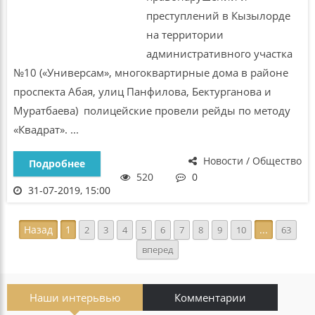
преступлений в Кызылорде
на территории
административного участка
№10 («Универсам», многоквартирные дома в районе
проспекта Абая, улиц Панфилова, Бектурганова и
Муратбаева) полицейские провели рейды по методу
«Квадрат». ...
Новости / Общество
Подробнее
520
0
31-07-2019, 15:00
Назад
1
...
2
3
4
5
6
7
8
9
10
63
вперед
Наши интерьвью
Комментарии