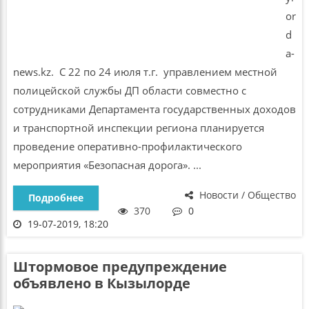
or
d
a-
news.kz. С 22 по 24 июля т.г. управлением местной
полицейской службы ДП области совместно с
сотрудниками Департамента государственных доходов
и транспортной инспекции региона планируется
проведение оперативно-профилактического
мероприятия «Безопасная дорога». ...
Новости / Общество
Подробнее
370
0
19-07-2019, 18:20
Штормовое предупреждение
объявлено в Кызылорде