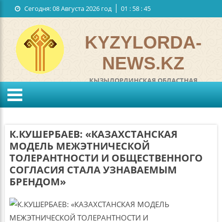
Сегодня:
08 Августа 2026 год
01
:
58
:
46
Государственные символы
Обратная связь
KYZYLORDA-
NEWS.KZ
КЫЗЫЛОРДИНСКАЯ ОБЛАСТНАЯ
ИНТЕРНЕТ ГАЗЕТА
°C
KZ
RU
Ветер:
м/с
Влажность:
%
К.КУШЕРБАЕВ: «КАЗАХСТАНСКАЯ
Давление:
мм
МОДЕЛЬ МЕЖЭТНИЧЕСКОЙ
ТОЛЕРАНТНОСТИ И ОБЩЕСТВЕННОГО
СОГЛАСИЯ СТАЛА УЗНАВАЕМЫМ
БРЕНДОМ»