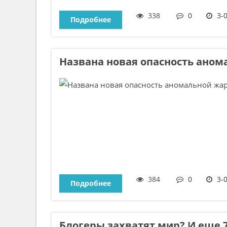
338
0
3-
Подробнее
Названа новая опасность ано
384
0
3-
Подробнее
Блогеры захватят мир? И еще 