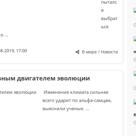
пыталс
я
выбрат
ься
 ...
08-2019, 17:00
н
В мире / Новости
вным двигателем эволюции
Изменение климата сильнее
всего ударит по альфа-самцам,
выяснили ученые. ...
К