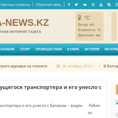
ственные символы
Обратная связь
°C
-NEWS.KZ
Ветер:
м/с
Влажность:
%
НАЯ ИНТЕРНЕТ ГАЗЕТА
Давление:
мм
ОЗНАНИЕ
СПОРТ
ПРОИСШЕСТВИЯ
В МИРЕ
ИСТОРИЯ
ИНТЕРВ
о муравья на планете
26 октябрь 2019 г. |
В Болгарии
ущегося транспортера и его унесло с
Ребен
ок