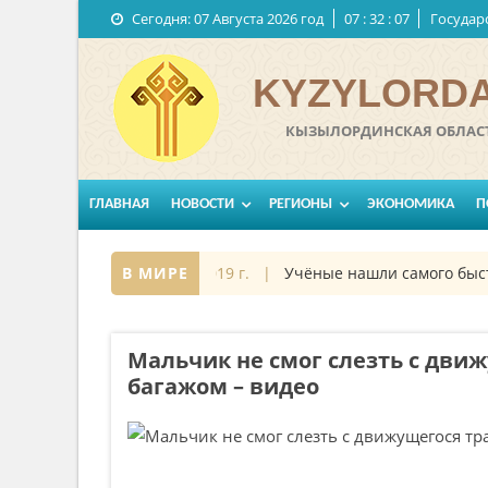
Сегодня:
07 Августа 2026 год
07
:
32
:
08
Государ
KYZYLORDA
КЫЗЫЛОРДИНСКАЯ ОБЛАСТ
ГЛАВНАЯ
НОВОСТИ
РЕГИОНЫ
ЭКОНОМИКА
П
мосе
27 октябрь 2019 г. |
В МИРЕ
Учёные нашли самого быстрог
Мальчик не смог слезть с движ
багажом – видео