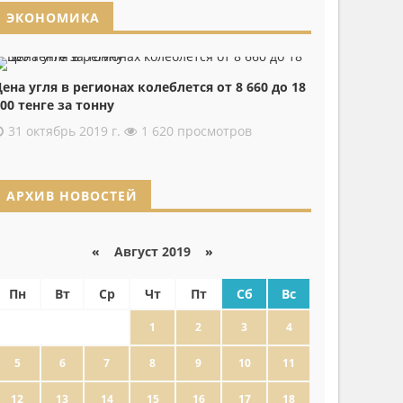
ЭКОНОМИКА
ена угля в регионах колеблется от 8 660 до 18
00 тенге за тонну
31 октябрь 2019 г.
1 620 просмотров
АРХИВ НОВОСТЕЙ
«
Август 2019
»
Пн
Вт
Ср
Чт
Пт
Сб
Вс
1
2
3
4
5
6
7
8
9
10
11
12
13
14
15
16
17
18