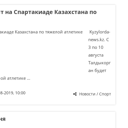
т на Спартакиаде Казахстана по
Kyzylorda-
news.kz. С
3 по 10
августа
Талдыкорг
ан будет
й атлетике ...
08-2019, 10:00
Новости / Спорт
ня