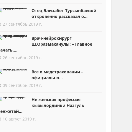
Отец Элизабет Турсынбаевой
откровенно рассказал о...
27 сентябрь 2019 г.
Врач-нейрохирург
Ш.Оразмаханулы: «Главное
ачать,...
26 сентябрь 2019 г.
Все о медстраховании -
официально...
09 сентябрь 2019 г.
Не женская профессия
кызылординки Назгуль
енжетай...
16 август 2019 г.