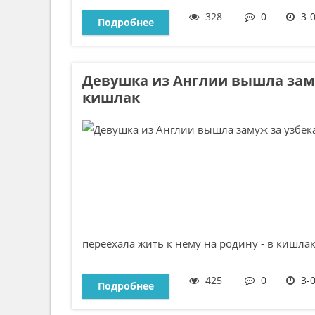
328
0
3-
Подробнее
Девушка из Англии вышла заму
кишлак
переехала жить к нему на родину - в кишлак
425
0
3-
Подробнее