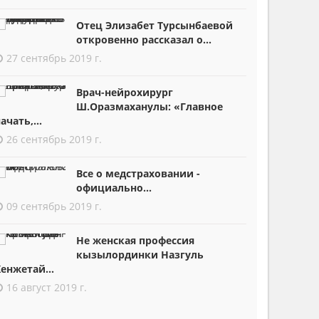
Отец Элизабет Турсынбаевой
откровенно рассказал о...
27 сентябрь 2019 г.
Врач-нейрохирург
Ш.Оразмаханулы: «Главное
ачать,...
26 сентябрь 2019 г.
Все о медстраховании -
официально...
09 сентябрь 2019 г.
Не женская профессия
кызылординки Назгуль
енжетай...
16 август 2019 г.