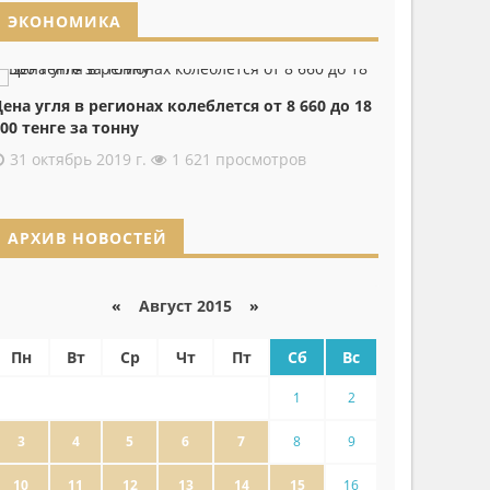
ЭКОНОМИКА
ена угля в регионах колеблется от 8 660 до 18
00 тенге за тонну
31 октябрь 2019 г.
1 621 просмотров
АРХИВ НОВОСТЕЙ
«
Август 2015
»
Пн
Вт
Ср
Чт
Пт
Сб
Вс
1
2
3
4
5
6
7
8
9
10
11
12
13
14
15
16