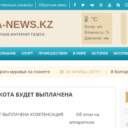
ственные символы
Обратная связь
°C
-NEWS.KZ
Ветер:
м/с
Влажность:
%
НАЯ ИНТЕРНЕТ ГАЗЕТА
Давление:
мм
ОЗНАНИЕ
СПОРТ
ПРОИСШЕСТВИЯ
В МИРЕ
ИСТОРИЯ
ИНТЕРВ
о муравья на планете
26 октябрь 2019 г. |
В Болгарии 
КОТА БУДЕТ ВЫПЛАЧЕНА
Об этом на
аппаратном