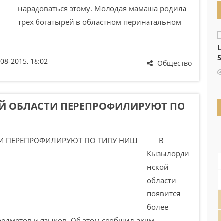
нарадоваться этому. Молодая мамаша родила
трех богатырей в областном перинатальном
Ц
5
-08-2015, 18:02
Общество
Й ОБЛАСТИ ПЕРЕПРОФИЛИРУЮТ ПО
В
Кызылорди
нской
области
появится
более
едметов и языков. Об этом сообщил аким