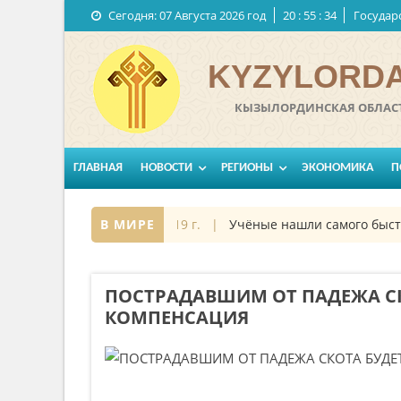
Сегодня:
07 Августа 2026 год
20
:
55
:
35
Государ
KYZYLORDA
КЫЗЫЛОРДИНСКАЯ ОБЛАСТ
ГЛАВНАЯ
НОВОСТИ
РЕГИОНЫ
ЭКОНОМИКА
П
осе
27 октябрь 2019 г. |
В МИРЕ
Учёные нашли самого быстрог
ПОСТРАДАВШИМ ОТ ПАДЕЖА С
КОМПЕНСАЦИЯ